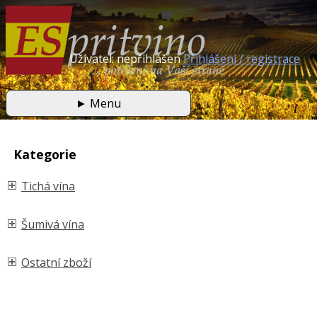
Uživatel: nepřihlášen
Přihlášení / registrace
►
Menu
Kategorie
Tichá vína
Šumivá vína
Ostatní zboží