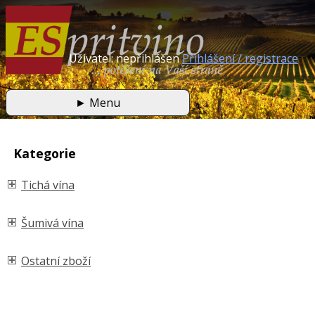
Uživatel: nepřihlášen
Přihlášení / registrace
►
Menu
Kategorie
Tichá vína
Šumivá vína
Ostatní zboží