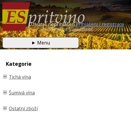
Uživatel: nepřihlášen
Přihlášení / registrace
►
Menu
Kategorie
Tichá vína
Šumivá vína
Ostatní zboží